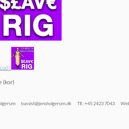
load:
 (kor)
olgersen
bassist@jensholgersen.dk
Tlf.: +45 2423 7043
We