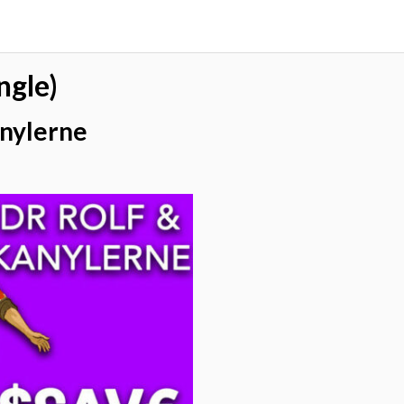
ngle)
anylerne