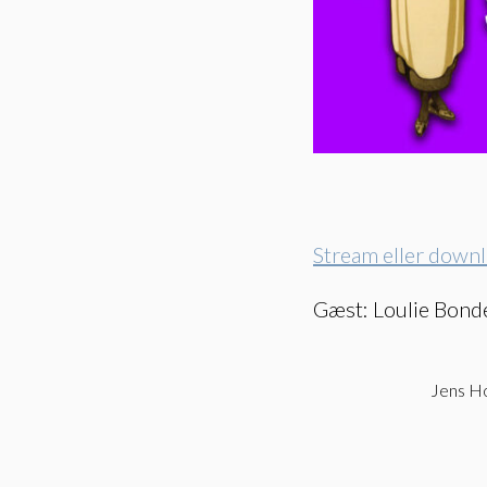
Stream eller down
Gæst: Loulie Bonde
Jens H